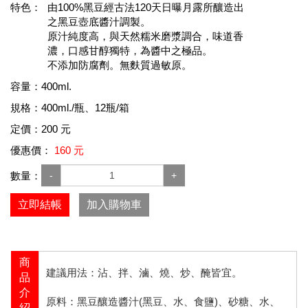
特色：
由100%黑豆經古法120天日曝月露所釀造出
之黑豆壺底醬汁調製。
原汁純度高，與天然糯米磨漿調合，味道香
濃，口感甘醇獨特，為醬中之極品。
不添加防腐劑。無麩質過敏原。
容量：400ml.
規格：400ml./瓶、12瓶/箱
定價：200 元
優惠價：
160 元
數量：
-
+
立即結帳
加入購物車
商
建議用法：沾、拌、滷、燒、炒、醃皆宜。
品
介
原料：
黑豆釀造醬汁(黑豆、水、食鹽)、砂糖、水、
紹