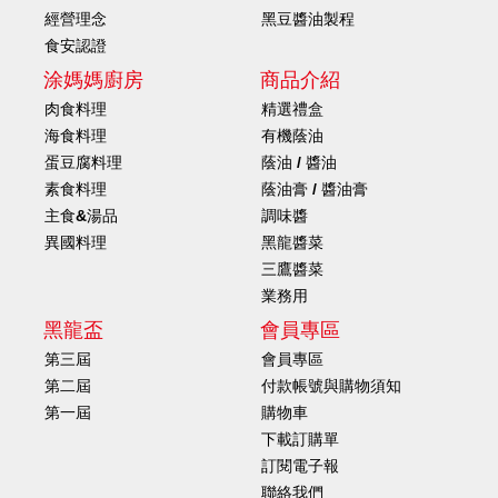
經營理念
黑豆醬油製程
食安認證
涂媽媽廚房
商品介紹
肉食料理
精選禮盒
海食料理
有機蔭油
蛋豆腐料理
蔭油 / 醬油
素食料理
蔭油膏 / 醬油膏
主食&湯品
調味醬
異國料理
黑龍醬菜
三鷹醬菜
業務用
黑龍盃
會員專區
第三屆
會員專區
第二屆
付款帳號與購物須知
第一屆
購物車
下載訂購單
訂閱電子報
聯絡我們