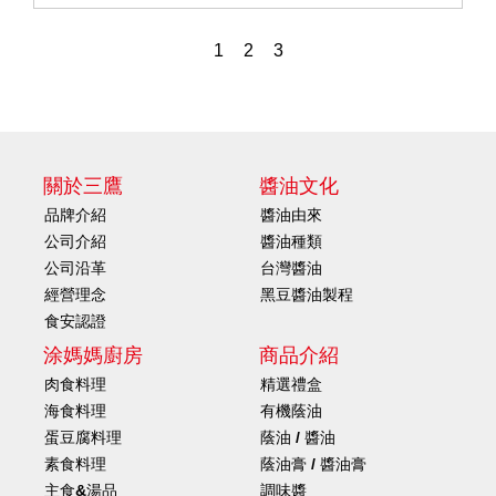
1
2
3
關於三鷹
醬油文化
品牌介紹
醬油由來
公司介紹
醬油種類
公司沿革
台灣醬油
經營理念
黑豆醬油製程
食安認證
涂媽媽廚房
商品介紹
肉食料理
精選禮盒
海食料理
有機蔭油
蛋豆腐料理
蔭油 / 醬油
素食料理
蔭油膏 / 醬油膏
主食&湯品
調味醬