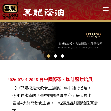
2026.07.01 2026 台中國際茶、咖啡暨烘焙展
【中部規模最大飲食主題展】年中補貨首選！
今年在水湳的『臺中國際會展中心』盛大展出
匯聚4大熱門飲食主題！一站滿足品嚐體驗採買需
求