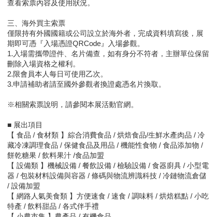
查看索票內容及使用狀況。
三、海外買主索票
僅限持有外國國籍或公司設立於海外者，完成資料填寫後，展
期即可憑『入場憑證QRCode』入場參觀。
1.入場需攜帶證件、名片備查，如有身分不符者，主辦單位保留
刪除入場資格之權利。
2.限會員本人每日可使用乙次。
3.申請補助者請至國外參觀者換證處憑名片換取。
※相關索票說明，請參閱本展活動官網。
■ 展出項目
【 食品 / 食材類 】綜合消費食品 / 烘焙食品/生鮮水產肉品 / 冷
藏冷凍調理食品 / 保健食品及用品 / 機能性食物 / 食品添加物 /
餅乾糖果 / 飲料果汁 /食品加盟
【 設備類 】機械設備 / 餐飲設備 / 檢驗設備 / 食器廚具 / 小型電
器 / 包裝材料設備與容器 / 條碼與物流辨識科技 / 冷鏈物流倉儲
/ 設備加盟
【 網路人氣美食類 】方便速食 / 速食 / 調味料 / 烘焙糕點 / 小吃
特產 / 飲料甜品 / 各式伴手禮
【 小農市集 】農產品 / 有機食品